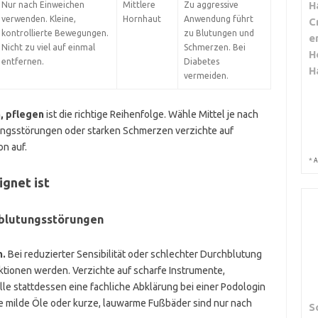
H
Nur nach Einweichen
Mittlere
Zu aggressive
verwenden. Kleine,
Hornhaut
Anwendung führt
C
kontrollierte Bewegungen.
zu Blutungen und
e
Nicht zu viel auf einmal
Schmerzen. Bei
H
entfernen.
Diabetes
H
vermeiden.
, pflegen
ist die richtige Reihenfolge. Wähle Mittel je nach
ungsstörungen oder starken Schmerzen verzichte auf
n auf.
*
A
gnet ist
hblutungsstörungen
n.
Bei reduzierter Sensibilität oder schlechter Durchblutung
ktionen werden. Verzichte auf scharfe Instrumente,
le stattdessen eine fachliche Abklärung bei einer Podologin
e milde Öle oder kurze, lauwarme Fußbäder sind nur nach
S