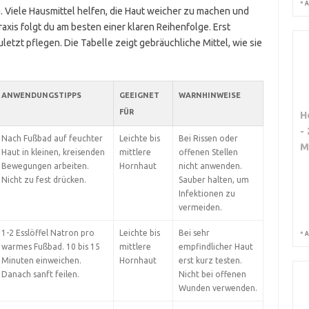
*
A
 Viele Hausmittel helfen, die Haut weicher zu machen und
axis folgt du am besten einer klaren Reihenfolge. Erst
tzt pflegen. Die Tabelle zeigt gebräuchliche Mittel, wie sie
ANWENDUNGSTIPPS
GEEIGNET
WARNHINWEISE
FÜR
H
-
Nach Fußbad auf feuchter
Leichte bis
Bei Rissen oder
M
Haut in kleinen, kreisenden
mittlere
offenen Stellen
Bewegungen arbeiten.
Hornhaut
nicht anwenden.
Nicht zu fest drücken.
Sauber halten, um
Infektionen zu
vermeiden.
1-2 Esslöffel Natron pro
Leichte bis
Bei sehr
*
A
warmes Fußbad. 10 bis 15
mittlere
empfindlicher Haut
Minuten einweichen.
Hornhaut
erst kurz testen.
Danach sanft feilen.
Nicht bei offenen
Wunden verwenden.