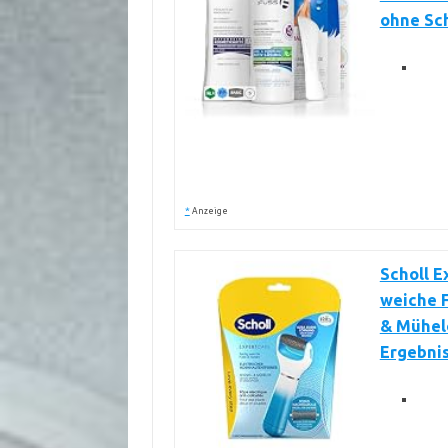
ohne Sch
*
Anzeige
Scholl E
weiche F
& Mühelo
Ergebnis