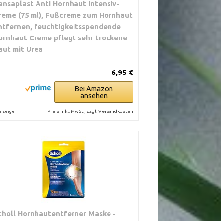
ansaplast Anti Hornhaut Intensiv-
reme (75 ml), Fußcreme zum Hornhaut
ntfernen, feuchtigkeitsspendende
ornhaut Creme pflegt sehr trockene
aut mit Urea
6,95 €
Bei Amazon
ansehen
Preis inkl. MwSt., zzgl. Versandkosten
nzeige
choll Hornhautentferner Maske -