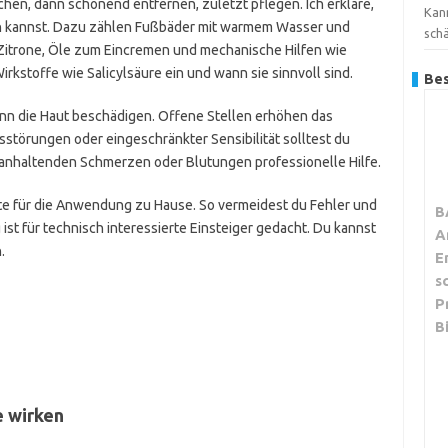
hen, dann schonend entfernen, zuletzt pflegen. Ich erkläre,
Kan
n kannst. Dazu zählen Fußbäder mit warmem Wasser und
sch
 Zitrone, Öle zum Eincremen und mechanische Hilfen wie
irkstoffe wie Salicylsäure ein und wann sie sinnvoll sind.
Bes
kann die Haut beschädigen. Offene Stellen erhöhen das
gsstörungen oder eingeschränkter Sensibilität solltest du
i anhaltenden Schmerzen oder Blutungen professionelle Hilfe.
te für die Anwendung zu Hause. So vermeidest du Fehler und
B
g ist für technisch interessierte Einsteiger gedacht. Du kannst
A
.
E
s
P
B
e wirken