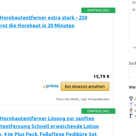
H
w
EMPFEHLUNG
Hornhautentferner extra stark - 250
rnt die Hornhaut in 20 Minuten
*
A
Suc
15,79 €
Bei Amazon ansehen
Wei
Preis inkl. MwSt., zzgl. Versandkosten
EMPFEHLUNG
 Hornhautentferner Lösung zur sanften
tentfernung Schnell erweichende Lotion
. 4 im Plus Pack. Fußpflege Pediküre Set