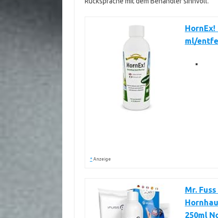
Rücksprache mit dem Behandler sinnvoll.
HornEx! 
ml/entfe
*
Anzeige
Mr. Fuss
Hornhau
250ml No