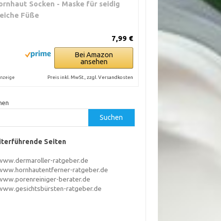
ornhaut Socken - Maske für seidig
eiche Füße
7,99 €
Bei Amazon
ansehen
Preis inkl. MwSt., zzgl. Versandkosten
nzeige
hen
Suchen
terführende Seiten
www.dermaroller-ratgeber.de
www.hornhautentferner-ratgeber.de
www.porenreiniger-berater.de
www.gesichtsbürsten-ratgeber.de