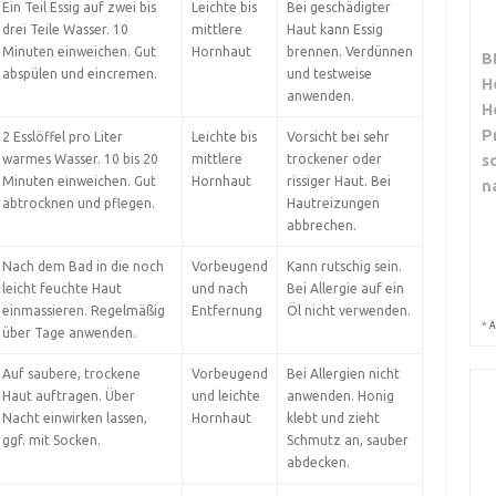
Ein Teil Essig auf zwei bis
Leichte bis
Bei geschädigter
drei Teile Wasser. 10
mittlere
Haut kann Essig
Minuten einweichen. Gut
Hornhaut
brennen. Verdünnen
B
abspülen und eincremen.
und testweise
H
anwenden.
H
P
2 Esslöffel pro Liter
Leichte bis
Vorsicht bei sehr
s
warmes Wasser. 10 bis 20
mittlere
trockener oder
Minuten einweichen. Gut
Hornhaut
rissiger Haut. Bei
n
abtrocknen und pflegen.
Hautreizungen
abbrechen.
Nach dem Bad in die noch
Vorbeugend
Kann rutschig sein.
leicht feuchte Haut
und nach
Bei Allergie auf ein
einmassieren. Regelmäßig
Entfernung
Öl nicht verwenden.
*
A
über Tage anwenden.
Auf saubere, trockene
Vorbeugend
Bei Allergien nicht
Haut auftragen. Über
und leichte
anwenden. Honig
Nacht einwirken lassen,
Hornhaut
klebt und zieht
ggf. mit Socken.
Schmutz an, sauber
abdecken.