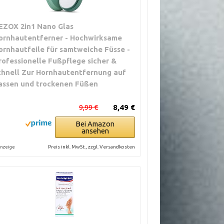
EZOX 2in1 Nano Glas
ornhautentferner - Hochwirksame
ornhautfeile für samtweiche Füsse -
rofessionelle Fußpflege sicher &
chnell Zur Hornhautentfernung auf
assen und trockenen Füßen
9,99 €
8,49 €
Bei Amazon
ansehen
Preis inkl. MwSt., zzgl. Versandkosten
nzeige