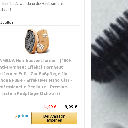
n häufige Anwendung die Hautbarriere
ädigen?
tseller
AMBUA Hornhautentferner - [100%
nti-Hornhaut Effekt] Hornhaut
ntfernen Fuß - Zur Fußpflege für
chöne Füße - Effektives Nano Glas -
rofessionelle Pediküre - Premium
imsstein Fußpflege (Schwarz)
14,99 €
9,99 €
Bei Amazon
ansehen