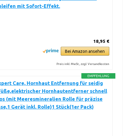
leifen mit Sofort-Effekt.
18,95 €
Bei Amazon ansehen
Preis inkl. MwSt., zzgl. Versandkosten
EMPFEHLUNG
xpert Care, Hornhaut Entfernung für seidig
üße,elektrischer Hornhautentferner schnell
s (mit Meeresmineralien Rolle für präzise
se,1 Gerät inkl. Rolle)1 Stück(1er Pack)