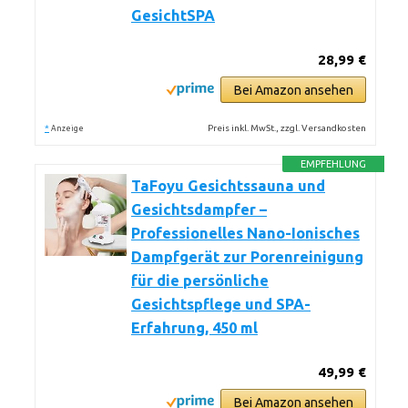
GesichtSPA
28,99 €
Bei Amazon ansehen
*
Preis inkl. MwSt., zzgl. Versandkosten
Anzeige
EMPFEHLUNG
TaFoyu Gesichtssauna und
Gesichtsdampfer –
Professionelles Nano-Ionisches
Dampfgerät zur Porenreinigung
für die persönliche
Gesichtspflege und SPA-
Erfahrung, 450 ml
49,99 €
Bei Amazon ansehen