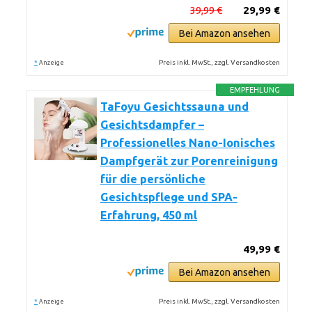
39,99 €
29,99 €
Bei Amazon ansehen
*
Preis inkl. MwSt., zzgl. Versandkosten
Anzeige
EMPFEHLUNG
TaFoyu Gesichtssauna und
Gesichtsdampfer –
Professionelles Nano-Ionisches
Dampfgerät zur Porenreinigung
für die persönliche
Gesichtspflege und SPA-
Erfahrung, 450 ml
49,99 €
Bei Amazon ansehen
*
Preis inkl. MwSt., zzgl. Versandkosten
Anzeige