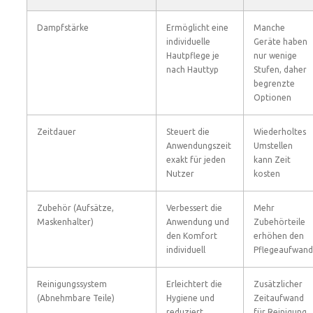
Dampfstärke
Ermöglicht eine
Manche
individuelle
Geräte haben
Hautpflege je
nur wenige
nach Hauttyp
Stufen, daher
begrenzte
Optionen
Zeitdauer
Steuert die
Wiederholtes
Anwendungszeit
Umstellen
exakt für jeden
kann Zeit
Nutzer
kosten
Zubehör (Aufsätze,
Verbessert die
Mehr
Maskenhalter)
Anwendung und
Zubehörteile
den Komfort
erhöhen den
individuell
Pflegeaufwand
Reinigungssystem
Erleichtert die
Zusätzlicher
(Abnehmbare Teile)
Hygiene und
Zeitaufwand
reduziert
für Reinigung