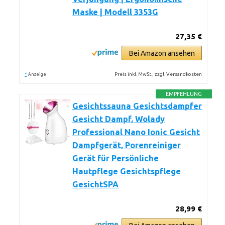
Maske | Modell 3353G
27,35 €
Bei Amazon ansehen
*
Preis inkl. MwSt., zzgl. Versandkosten
Anzeige
EMPFEHLUNG
Gesichtssauna Gesichtsdampfer
Gesicht Dampf, Wolady
Professional Nano Ionic Gesicht
Dampfgerät, Porenreiniger
Gerät für Persönliche
Hautpflege Gesichtspflege
GesichtSPA
28,99 €