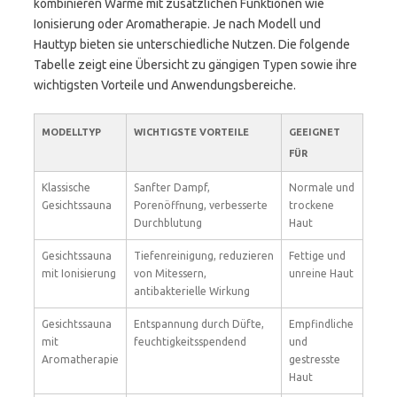
kombinieren Wärme mit zusätzlichen Funktionen wie
Ionisierung oder Aromatherapie. Je nach Modell und
Hauttyp bieten sie unterschiedliche Nutzen. Die folgende
Tabelle zeigt eine Übersicht zu gängigen Typen sowie ihre
wichtigsten Vorteile und Anwendungsbereiche.
MODELLTYP
WICHTIGSTE VORTEILE
GEEIGNET
FÜR
Klassische
Sanfter Dampf,
Normale und
Gesichtssauna
Porenöffnung, verbesserte
trockene
Durchblutung
Haut
Gesichtssauna
Tiefenreinigung, reduzieren
Fettige und
mit Ionisierung
von Mitessern,
unreine Haut
antibakterielle Wirkung
Gesichtssauna
Entspannung durch Düfte,
Empfindliche
mit
feuchtigkeitsspendend
und
Aromatherapie
gestresste
Haut