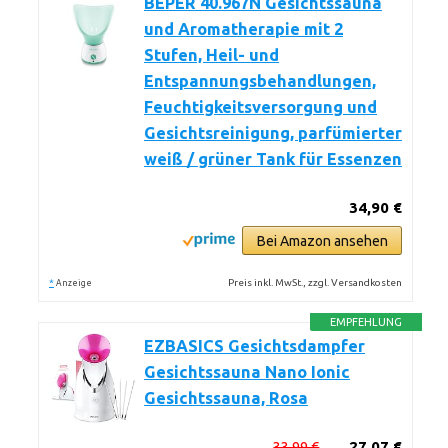
BEPER 40.967N Gesichtssauna
und Aromatherapie mit 2
Stufen, Heil- und
Entspannungsbehandlungen,
Feuchtigkeitsversorgung und
Gesichtsreinigung, parfümierter
weiß / grüner Tank für Essenzen
34,90 €
Bei Amazon ansehen
*
Preis inkl. MwSt., zzgl. Versandkosten
Anzeige
EMPFEHLUNG
EZBASICS Gesichtsdampfer
Gesichtssauna Nano Ionic
Gesichtssauna, Rosa
33,99 €
27,07 €