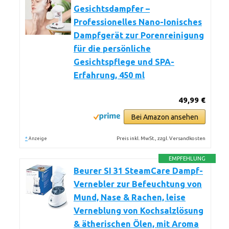
Gesichtsdampfer –
Professionelles Nano-Ionisches
Dampfgerät zur Porenreinigung
für die persönliche
Gesichtspflege und SPA-
Erfahrung, 450 ml
49,99 €
Bei Amazon ansehen
*
Preis inkl. MwSt., zzgl. Versandkosten
Anzeige
EMPFEHLUNG
Beurer SI 31 SteamCare Dampf-
Vernebler zur Befeuchtung von
Mund, Nase & Rachen, leise
Verneblung von Kochsalzlösung
& ätherischen Ölen, mit Aroma