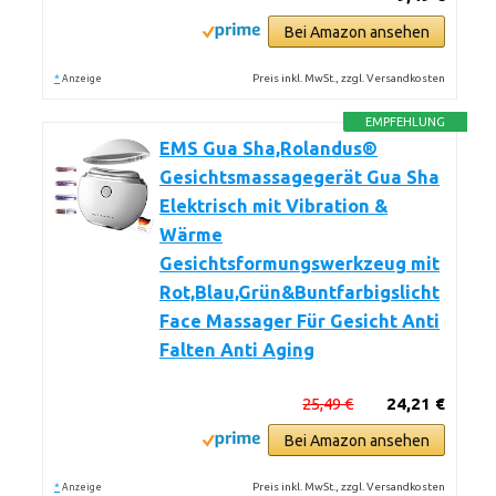
Bei Amazon ansehen
*
Preis inkl. MwSt., zzgl. Versandkosten
Anzeige
EMPFEHLUNG
EMS Gua Sha,Rolandus®
Gesichtsmassagegerät Gua Sha
Elektrisch mit Vibration &
Wärme
Gesichtsformungswerkzeug mit
Rot,Blau,Grün&Buntfarbigslicht
Face Massager Für Gesicht Anti
Falten Anti Aging
25,49 €
24,21 €
Bei Amazon ansehen
*
Preis inkl. MwSt., zzgl. Versandkosten
Anzeige