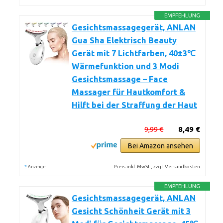
EMPFEHLUNG
Gesichtsmassagegerät, ANLAN
Gua Sha Elektrisch Beauty
Gerät mit 7 Lichtfarben, 40±3℃
Wärmefunktion und 3 Modi
Gesichtsmassage – Face
Massager für Hautkomfort &
Hilft bei der Straffung der Haut
9,99 €
8,49 €
Bei Amazon ansehen
*
Preis inkl. MwSt., zzgl. Versandkosten
Anzeige
EMPFEHLUNG
Gesichtsmassagegerät, ANLAN
Gesicht Schönheit Gerät mit 3