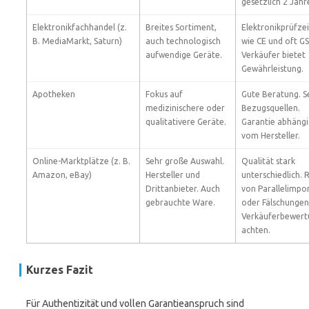
gesetzlich 2 Jahr
Elektronikfachhandel (z.
Breites Sortiment,
Elektronikprüfze
B. MediaMarkt, Saturn)
auch technologisch
wie CE und oft GS
aufwendige Geräte.
Verkäufer bietet
Gewährleistung.
Apotheken
Fokus auf
Gute Beratung. S
medizinischere oder
Bezugsquellen.
qualitativere Geräte.
Garantie abhängi
vom Hersteller.
Online-Marktplätze (z. B.
Sehr große Auswahl.
Qualität stark
Amazon, eBay)
Hersteller und
unterschiedlich. R
Drittanbieter. Auch
von Parallelimpo
gebrauchte Ware.
oder Fälschungen
Verkäuferbewer
achten.
Kurzes Fazit
Für Authentizität und vollen Garantieanspruch sind