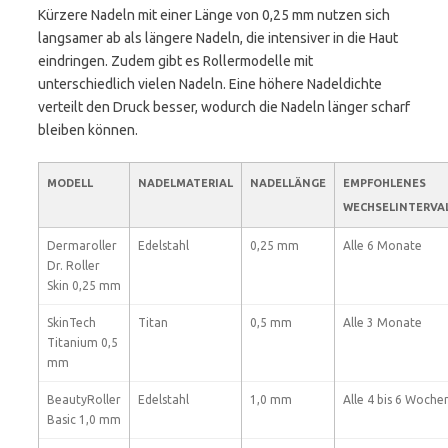
Kürzere Nadeln mit einer Länge von 0,25 mm nutzen sich
langsamer ab als längere Nadeln, die intensiver in die Haut
eindringen. Zudem gibt es Rollermodelle mit
unterschiedlich vielen Nadeln. Eine höhere Nadeldichte
verteilt den Druck besser, wodurch die Nadeln länger scharf
bleiben können.
MODELL
NADELMATERIAL
NADELLÄNGE
EMPFOHLENES
WECHSELINTERVA
Dermaroller
Edelstahl
0,25 mm
Alle 6 Monate
Dr. Roller
Skin 0,25 mm
SkinTech
Titan
0,5 mm
Alle 3 Monate
Titanium 0,5
mm
BeautyRoller
Edelstahl
1,0 mm
Alle 4 bis 6 Woche
Basic 1,0 mm