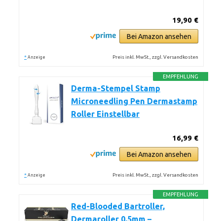
19,90 €
Bei Amazon ansehen
*
Preis inkl. MwSt., zzgl. Versandkosten
Anzeige
EMPFEHLUNG
Derma-Stempel Stamp
Microneedling Pen Dermastamp
Roller Einstellbar
16,99 €
Bei Amazon ansehen
*
Preis inkl. MwSt., zzgl. Versandkosten
Anzeige
EMPFEHLUNG
Red-Blooded Bartroller,
Dermaroller 0,5mm –