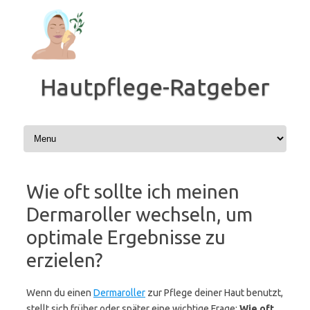
Zum
Inhalt
springen
Hautpflege-Ratgeber
Wie oft sollte ich meinen
Dermaroller wechseln, um
optimale Ergebnisse zu
erzielen?
Wenn du einen
Dermaroller
zur Pflege deiner Haut benutzt,
stellt sich früher oder später eine wichtige Frage:
Wie oft