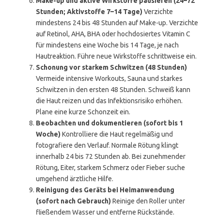
Make-up und aktive Wirkstoffe pausieren (24–72
Stunden; Aktivstoffe 7–14 Tage)
Verzichte
mindestens 24 bis 48 Stunden auf Make-up. Verzichte
auf Retinol, AHA, BHA oder hochdosiertes Vitamin C
für mindestens eine Woche bis 14 Tage, je nach
Hautreaktion. Führe neue Wirkstoffe schrittweise ein.
Schonung vor starkem Schwitzen (48 Stunden)
Vermeide intensive Workouts, Sauna und starkes
Schwitzen in den ersten 48 Stunden. Schweiß kann
die Haut reizen und das Infektionsrisiko erhöhen.
Plane eine kurze Schonzeit ein.
Beobachten und dokumentieren (sofort bis 1
Woche)
Kontrolliere die Haut regelmäßig und
fotografiere den Verlauf. Normale Rötung klingt
innerhalb 24 bis 72 Stunden ab. Bei zunehmender
Rötung, Eiter, starkem Schmerz oder Fieber suche
umgehend ärztliche Hilfe.
Reinigung des Geräts bei Heimanwendung
(sofort nach Gebrauch)
Reinige den Roller unter
fließendem Wasser und entferne Rückstände.