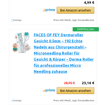
4,99 €
Bei Amazon ansehen
*
Preis inkl. MwSt., zzgl. Versandkosten
Anzeige
EMPFEHLUNG
FACES OF FEY Dermaroller
Gesicht 0,5mm – 192 Echte
Nadeln aus Chirurgenstahl –
Microneedling Roller für
Gesicht & Körper – Derma Roller
für professionelles Micro
Needling zuhause
28,95 €
23,16 €
Bei Amazon ansehen
*
Preis inkl. MwSt., zzgl. Versandkosten
Anzeige