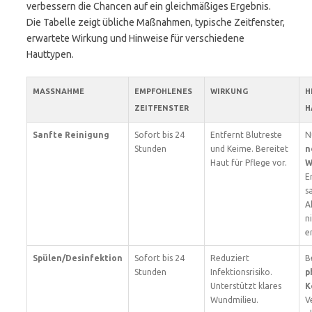
verbessern die Chancen auf ein gleichmäßiges Ergebnis.
Die Tabelle zeigt übliche Maßnahmen, typische Zeitfenster,
erwartete Wirkung und Hinweise für verschiedene
Hauttypen.
MASSNAHME
EMPFOHLENES
WIRKUNG
H
ZEITFENSTER
H
Sanfte Reinigung
Sofort bis 24
Entfernt Blutreste
N
Stunden
und Keime. Bereitet
n
Haut für Pflege vor.
W
E
s
A
n
e
Spülen/Desinfektion
Sofort bis 24
Reduziert
B
Stunden
Infektionsrisiko.
p
Unterstützt klares
K
Wundmilieu.
V