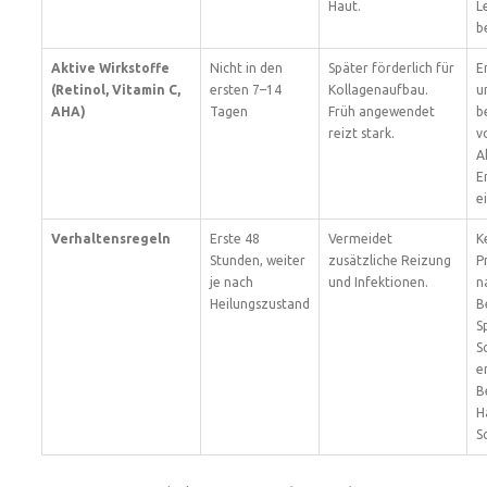
Haut.
L
b
Aktive Wirkstoffe
Nicht in den
Später förderlich für
E
(Retinol, Vitamin C,
ersten 7–14
Kollagenaufbau.
u
AHA)
Tagen
Früh angewendet
b
reizt stark.
v
A
E
e
Verhaltensregeln
Erste 48
Vermeidet
K
Stunden, weiter
zusätzliche Reizung
P
je nach
und Infektionen.
n
Heilungszustand
B
S
S
e
B
H
S