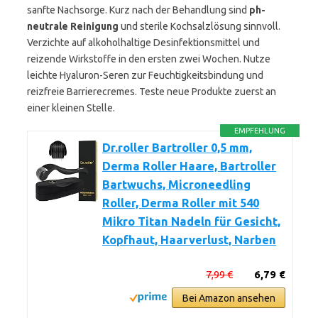
sanfte Nachsorge. Kurz nach der Behandlung sind
ph-
neutrale Reinigung
und sterile Kochsalzlösung sinnvoll.
Verzichte auf alkoholhaltige Desinfektionsmittel und
reizende Wirkstoffe in den ersten zwei Wochen. Nutze
leichte Hyaluron-Seren zur Feuchtigkeitsbindung und
reizfreie Barrierecremes. Teste neue Produkte zuerst an
einer kleinen Stelle.
EMPFEHLUNG
Dr.roller Bartroller 0,5 mm,
Derma Roller Haare, Bartroller
Bartwuchs, Microneedling
Roller, Derma Roller mit 540
Mikro Titan Nadeln für Gesicht,
Kopfhaut, Haarverlust, Narben
7,99 €
6,79 €
Bei Amazon ansehen