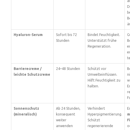
a
D
b
B
ä
Hyaluron-Serum
Sofort bis 72
Bindet Feuchtigkeit.
G
Stunden
Unterstützt frühe
B
Regeneration.
e
e
t
Barrierecreme /
24–48 Stunden
Schützt vor
B
leichte Schutzcreme
Umwelteinflüssen.
n
Hilft Feuchtigkeit zu
w
halten.
E
r
F
Sonnenschutz
Ab 24 Stunden,
Verhindert
E
(mineralisch)
konsequent
Hyperpigmentierung.
m
weiter
Schützt
F
anwenden
regenerierende
o