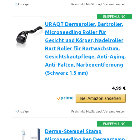
*
Preis inkl. MwSt., zzgl. Versandkosten
Anzeige
EMPFEHLUNG
URAQT Dermaroller, Bartroller,
Microneedling Roller für
Gesicht und Körper, Nadelroller
Bart Roller für Bartwachstum,
Gesichtshautpflege, Anti-Aging,
Anti-Falten, Narbenentfernung
(Schwarz 1.5 mm)
4,99 €
Bei Amazon ansehen
*
Preis inkl. MwSt., zzgl. Versandkosten
Anzeige
EMPFEHLUNG
Derma-Stempel Stamp
Microneedling Pen Dermastamp